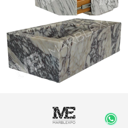
Arabescato Marble Vanity
Marmorspülbecken Calacatta Viola