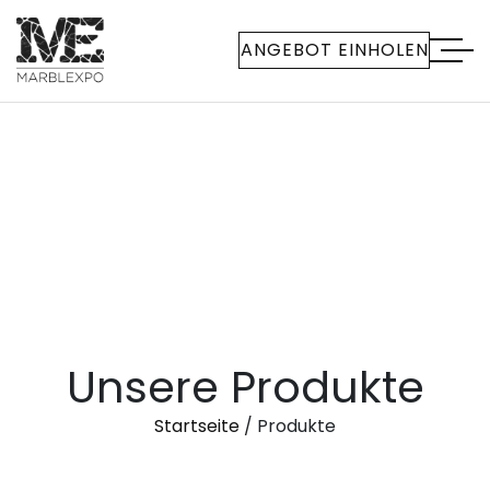
ANGEBOT EINHOLEN
U
n
s
e
r
e
P
r
o
d
u
k
t
e
Startseite
/ Produkte